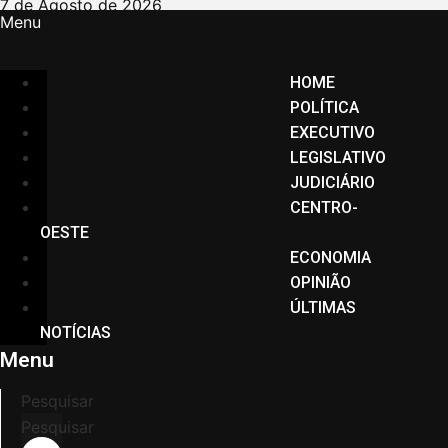
Ir
7 de Agosto de 2026
Menu
para
o
conteúdo
HOME
POLÍTICA
EXECUTIVO
LEGISLATIVO
JUDICIÁRIO
CENTRO-
OESTE
ECONOMIA
OPINIÃO
ÚLTIMAS
NOTÍCIAS
Menu
Pesquisar
Pesquisar