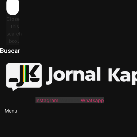
Close
this
search
box.
Buscar
Instagram
Youtube
Whatsapp
Menu