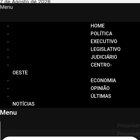
Ir
7 de Agosto de 2026
Menu
para
o
conteúdo
HOME
POLÍTICA
EXECUTIVO
LEGISLATIVO
JUDICIÁRIO
CENTRO-
OESTE
ECONOMIA
OPINIÃO
ÚLTIMAS
NOTÍCIAS
Menu
Pesquisar
Pesquisar