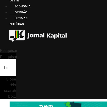
OESTE
ECONOMIA
OPINIÃO
ÚLTIMAS
NOTÍCIAS
Pesquisar
Pesquisar
Close
this
search
box.