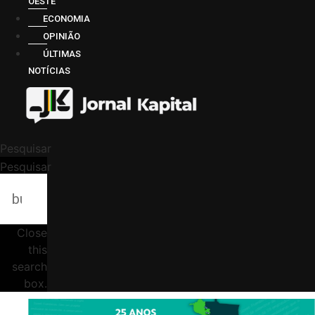
OESTE
ECONOMIA
OPINIÃO
ÚLTIMAS
NOTÍCIAS
Pesquisar
Pesquisar
Close
this
search
box.