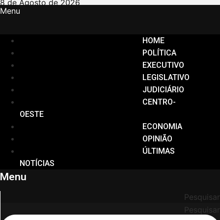
Ir
8 de Agosto de 2026
Menu
para
o
conteúdo
HOME
POLÍTICA
EXECUTIVO
LEGISLATIVO
JUDICIÁRIO
CENTRO-
OESTE
ECONOMIA
OPINIÃO
ÚLTIMAS
NOTÍCIAS
Menu
Pesquisar
Pesquisar