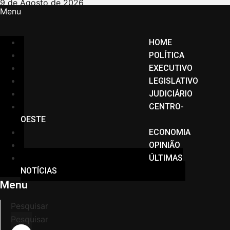
Ir
9 de Agosto de 2026
Menu
para
o
conteúdo
HOME
POLÍTICA
EXECUTIVO
LEGISLATIVO
JUDICIÁRIO
CENTRO-
OESTE
ECONOMIA
OPINIÃO
ÚLTIMAS
NOTÍCIAS
Menu
Pesquisar
Pesquisar