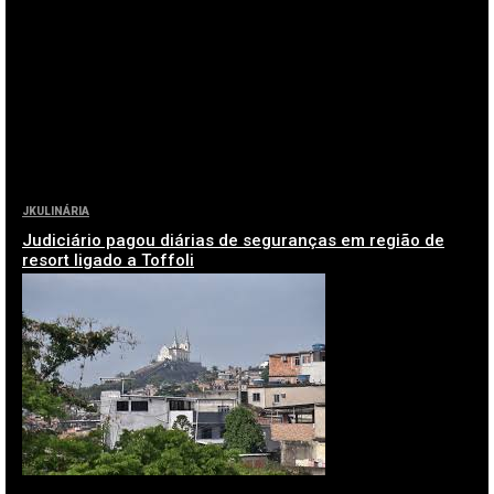
JKULINÁRIA
Judiciário pagou diárias de seguranças em região de
resort ligado a Toffoli