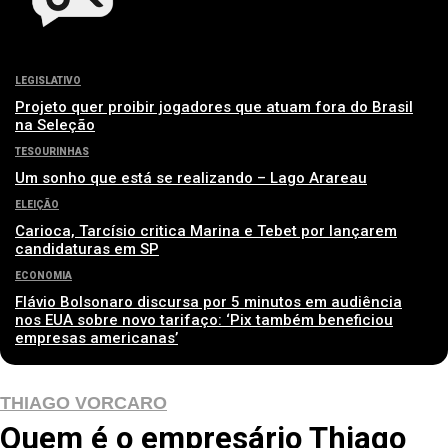
LEGISLATIVO
Projeto quer proibir jogadores que atuam fora do Brasil
na Seleção
TESOURINHAS
Um sonho que está se realizando – Lago Arareau
ELEIÇÃO
Carioca, Tarcísio critica Marina e Tebet por lançarem
candidaturas em SP
ECONOMIA
Flávio Bolsonaro discursa por 5 minutos em audiência
nos EUA sobre novo tarifaço: ‘Pix também beneficiou
empresas americanas’
THIAGO VORCARO
Quem é o empresário Thiago