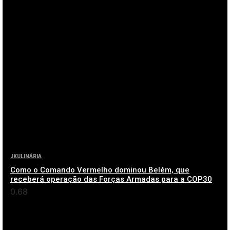
JKULINÁRIA
Como o Comando Vermelho dominou Belém, que
receberá operação das Forças Armadas para a COP30
ver mais (+)