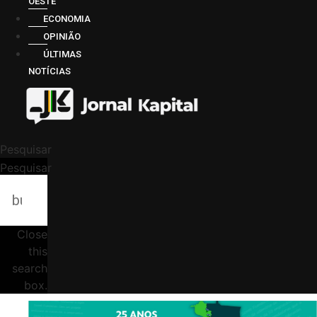
OESTE
ECONOMIA
OPINIÃO
ÚLTIMAS
NOTÍCIAS
Pesquisar
Pesquisar
Close
this
search
box.