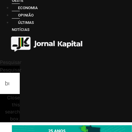
OESTE
ECONOMIA
OPINIÃO
ÚLTIMAS
NOTÍCIAS
Pesquisar
Pesquisar
Close
this
search
box.