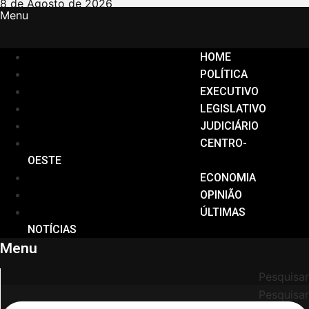
Ir
8 de Agosto de 2026
Menu
para
o
conteúdo
HOME
POLÍTICA
EXECUTIVO
LEGISLATIVO
JUDICIÁRIO
CENTRO-
OESTE
ECONOMIA
OPINIÃO
ÚLTIMAS
NOTÍCIAS
Menu
Pesquisar
Pesquisar