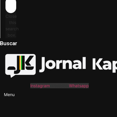
Close
this
search
box.
Buscar
Instagram
Youtube
Whatsapp
Menu