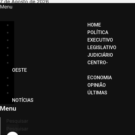
Ir
7 de Agosto de 2026
Menu
para
o
conteúdo
HOME
POLÍTICA
EXECUTIVO
LEGISLATIVO
JUDICIÁRIO
CENTRO-
OESTE
ECONOMIA
OPINIÃO
ÚLTIMAS
NOTÍCIAS
Menu
Pesquisar
Pesquisar