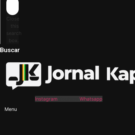
Close
this
search
box.
Buscar
Instagram
Youtube
Whatsapp
Menu