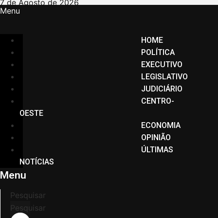
Ir
7 de Agosto de 2026
Menu
para
o
conteúdo
HOME
POLÍTICA
EXECUTIVO
LEGISLATIVO
JUDICIÁRIO
CENTRO-
OESTE
ECONOMIA
OPINIÃO
ÚLTIMAS
NOTÍCIAS
Menu
Pesquisar
Pesquisar