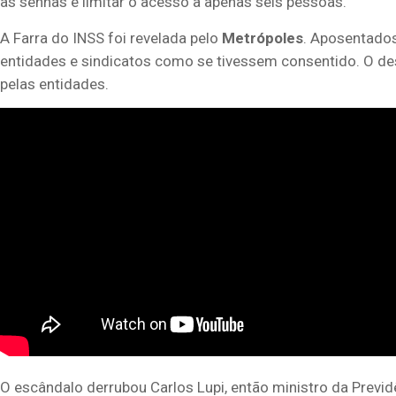
as senhas e limitar o acesso a apenas seis pessoas.
A Farra do INSS foi revelada pelo
Metrópoles
. Aposentados
entidades e sindicatos como se tivessem consentido. O desc
pelas entidades.
O escândalo derrubou Carlos Lupi, então ministro da Previdê