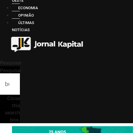
OESTE
ECONOMIA
OPINIÃO
ÚLTIMAS
NOTÍCIAS
Pesquisar
Pesquisar
Close
this
search
box.