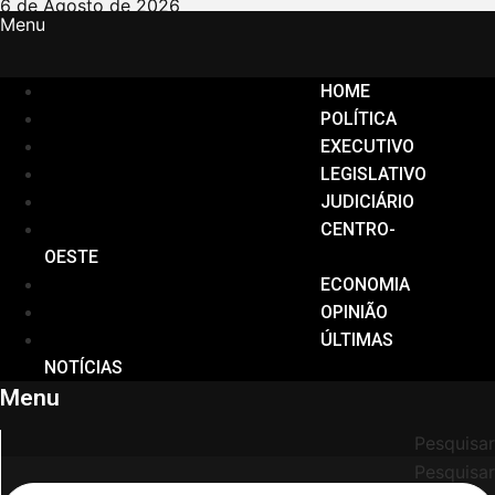
Ir
6 de Agosto de 2026
Menu
para
o
conteúdo
HOME
POLÍTICA
EXECUTIVO
LEGISLATIVO
JUDICIÁRIO
CENTRO-
OESTE
ECONOMIA
OPINIÃO
ÚLTIMAS
NOTÍCIAS
Menu
Pesquisar
Pesquisar