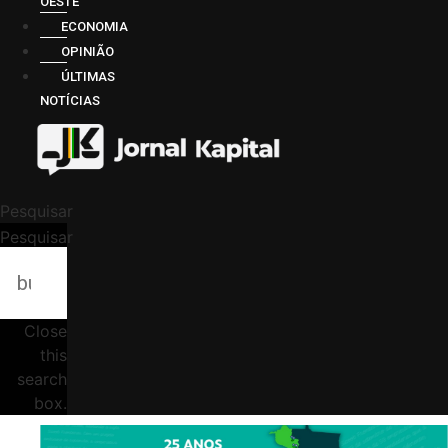
OESTE
ECONOMIA
OPINIÃO
ÚLTIMAS
NOTÍCIAS
Pesquisar
Pesquisar
Close
this
search
box.