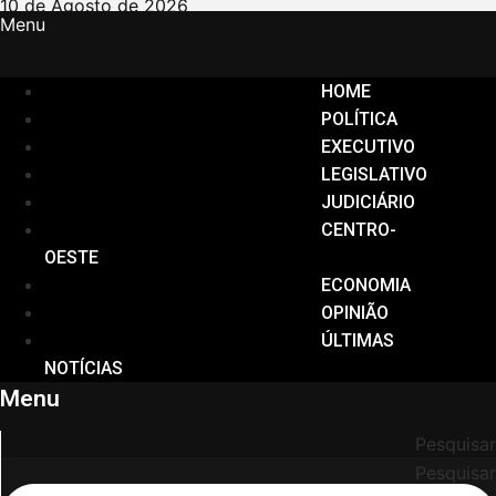
Ir
10 de Agosto de 2026
Menu
para
o
conteúdo
HOME
POLÍTICA
EXECUTIVO
LEGISLATIVO
JUDICIÁRIO
CENTRO-
OESTE
ECONOMIA
OPINIÃO
ÚLTIMAS
NOTÍCIAS
Menu
Pesquisar
Pesquisar