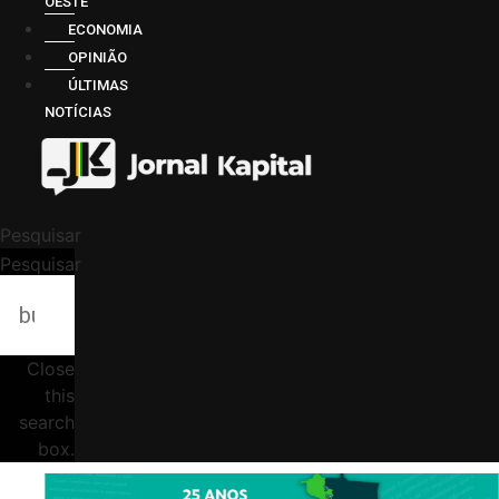
OESTE
ECONOMIA
OPINIÃO
ÚLTIMAS
NOTÍCIAS
Pesquisar
Pesquisar
Close
this
search
box.