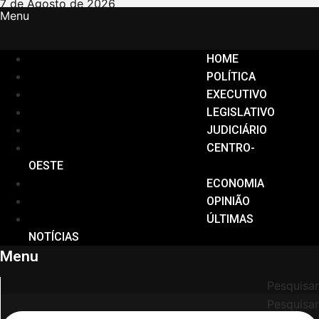
Ir
7 de Agosto de 2026
Menu
para
o
conteúdo
HOME
POLÍTICA
EXECUTIVO
LEGISLATIVO
JUDICIÁRIO
CENTRO-
OESTE
ECONOMIA
OPINIÃO
ÚLTIMAS
NOTÍCIAS
Menu
Pesquisar
Pesquisar